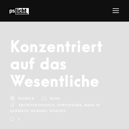
Konzentriert
auf das
Wesentliche
PATRICK
BLOG
ARCHITEKTONISCH
,
ATMOSPHÄRE
,
MADE IN
GERMANY
,
MODERN
,
WOHNEN
0