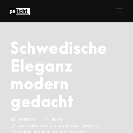
Schwedische
Eleganz
modern
gedacht
PATRICK
BLOG
ARCHITEKTONISCH
,
HANDMADE
,
MADE IN
SCHWEDEN
,
MODERN
,
OFFICE
,
WOHNEN